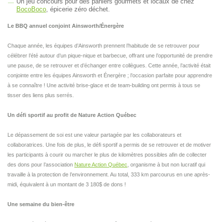
Un jeu concours pour des paniers gourmets et locaux de chez
BocoBoco
, épicerie zéro déchet.
Le BBQ annuel conjoint Ainsworth/Énergère
Chaque année, les équipes d’Ainsworth prennent l’habitude de se retrouver pour
célébrer l’été autour d’un pique-nique et barbecue, offrant une l’opportunité de prendre
une pause, de se retrouver et d’échanger entre collègues. Cette année, l’activité était
conjointe entre les équipes Ainsworth et Énergère ; l’occasion parfaite pour apprendre
à se connaître ! Une activité brise-glace et de team-building ont permis à tous se
tisser des liens plus serrés.
Un défi sportif au profit de Nature Action Québec
Le dépassement de soi est une valeur partagée par les collaborateurs et
collaboratrices. Une fois de plus, le défi sportif a permis de se retrouver et de motiver
les participants à courir ou marcher le plus de kilomètres possibles afin de collecter
des dons pour l’association
Nature Action Québec
, organisme à but non lucratif qui
travaille à la protection de l’environnement. Au total, 333 km parcourus en une après-
midi, équivalent à un montant de 3 180$ de dons !
Une semaine du bien-être