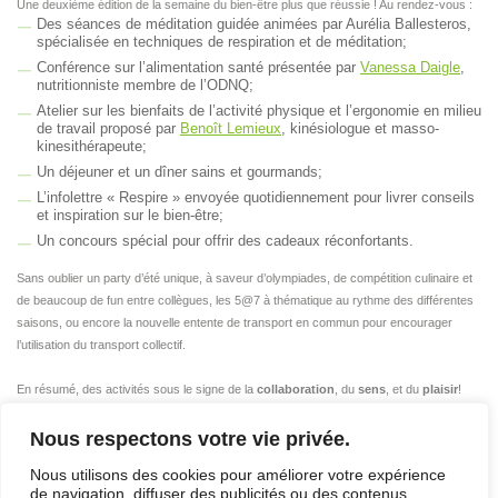
Une deuxième édition de la semaine du bien-être plus que réussie ! Au rendez-vous :
Des séances de méditation guidée animées par Aurélia Ballesteros,
spécialisée en techniques de respiration et de méditation;
Conférence sur l’alimentation santé présentée par
Vanessa Daigle
,
nutritionniste membre de l’ODNQ;
Atelier sur les bienfaits de l’activité physique et l’ergonomie en milieu
de travail proposé par
Benoît Lemieux
, kinésiologue et masso-
kinesithérapeute;
Un déjeuner et un dîner sains et gourmands;
L’infolettre « Respire » envoyée quotidiennement pour livrer conseils
et inspiration sur le bien-être;
Un concours spécial pour offrir des cadeaux réconfortants.
Sans oublier un party d’été unique, à saveur d’olympiades, de compétition culinaire et
de beaucoup de fun entre collègues, les 5@7 à thématique au rythme des différentes
saisons, ou encore la nouvelle entente de transport en commun pour encourager
l’utilisation du transport collectif.
En résumé, des activités sous le signe de la
collaboration
, du
sens
, et du
plaisir
!
Une année riche en connexion, qui laisse augurer une nouvelle année tout aussi
inspirante.
Nous respectons votre vie privée.
Nous utilisons des cookies pour améliorer votre expérience
[Retourner aux nouvelles]
de navigation, diffuser des publicités ou des contenus