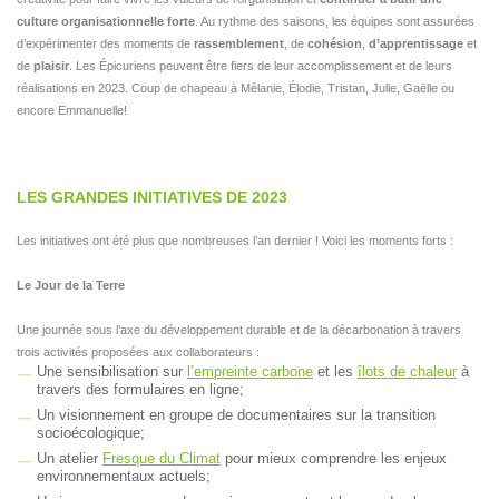
culture organisationnelle forte
. Au rythme des saisons, les équipes sont assurées
d’expérimenter des moments de
rassemblement
, de
cohésion
,
d’apprentissage
et
de
plaisir
. Les Épicuriens peuvent être fiers de leur accomplissement et de leurs
réalisations en 2023. Coup de chapeau à Mélanie, Élodie, Tristan, Julie, Gaëlle ou
encore Emmanuelle!
LES GRANDES INITIATIVES DE 2023
Les initiatives ont été plus que nombreuses l’an dernier ! Voici les moments forts :
Le Jour de la Terre
Une journée sous l’axe du développement durable et de la décarbonation à travers
trois activités proposées aux collaborateurs :
Une sensibilisation sur
l’empreinte carbone
et les
îlots de chaleur
à
travers des formulaires en ligne;
Un visionnement en groupe de documentaires sur la transition
socioécologique;
Un atelier
Fresque du Climat
pour mieux comprendre les enjeux
environnementaux actuels;