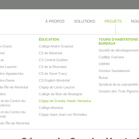
À PROPOS
SOLUTIONS
PROJETS
NOU
ÉDUCATION
TOURS D'HABITATIONS 
BUREAUX
e-Ouest
Collège André-Grasset
Société de développement
inel
CS de Montréal
Cadillac Fairview
rac
CS Central Québec
OMHM
nt-Laurent
CS de la Riveraine
Gestion Sandalwood
ère-Appalaches
CS de Sorel-Tracy
Busac
otre-Dame
CS English-Montréal
Syndicat de la copropriété
e-l’Île-de-Montréal
Cégep de Lévis-Lauzon
Gestion des Trois Pignons
ière
Collège de Bois-de-Boulogne
et-du-Centre-du-
Cégep de Granby Haute-Yamaska
vières)
Collège Ahuntsic
et-du-Centre-du-
Cégep Saint-Jean-sur-Richelieu
ond)
e-l’Île-de-Montréal