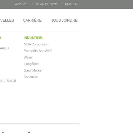
ACCUEIL
/
PLAN DU SITE
/
ENGLISH
VELLES
CARRIÈRE
NOUS JOINDRE
/
INDUSTRIEL
MDA Corporation
 Angus
Entrepôts Sac 2000
Wajax
Congébec
Bœuf Mérite
Bonduelle
 du 1 McGill