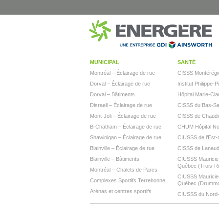
MUNICIPAL
SANTÉ
Montréal – Éclairage de rue
CISSS Montérégi
Dorval – Éclairage de rue
Institut Philippe-P
Dorval – Bâtiments
Hôpital Marie-Cla
Disraeli – Éclairage de rue
CISSS du Bas-Sai
Mont-Joli – Éclairage de rue
CISSS de Chaudi
B-Chatham – Éclairage de rue
CHUM Hôpital N
Shawinigan – Éclairage de rue
CIUSSS de l’Est-d
Blainville – Éclairage de rue
CISSS de Lanaud
Blainville – Bâtiments
CIUSSS Mauricie-
Québec (Trois-Ri
Montréal – Chalets de Parcs
CIUSSS Mauricie-
Complexes Sportifs Terrebonne
Québec (Drumm
Arénas et centres sportifs
CIUSSS du Nord-d