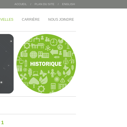
ACCUEIL
/
PLAN DU SITE
/
ENGLISH
VELLES
CARRIÈRE
NOUS JOINDRE
/
INDUSTRIEL
MDA Corporation
 Angus
Entrepôts Sac 2000
Wajax
Congébec
Bœuf Mérite
Bonduelle
 du 1 McGill
 1