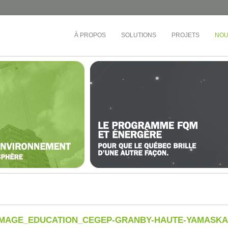
À PROPOS
SOLUTIONS
PROJETS
NOU
ÉDUCATION
TOURS D'HABITATIONS 
BUREAUX
e-Ouest
Collège André-Grasset
Société de développement
inel
CS de Montréal
Cadillac Fairview
rac
CS Central Québec
OMHM
nt-Laurent
CS de la Riveraine
Gestion Sandalwood
ère-Appalaches
CS de Sorel-Tracy
Busac
otre-Dame
CS English-Montréal
Syndicat de la copropriété
e-l’Île-de-Montréal
Cégep de Lévis-Lauzon
Gestion des Trois Pignons
ière
Collège de Bois-de-Boulogne
et-du-Centre-du-
Cégep de Granby Haute-Yamaska
vières)
Collège Ahuntsic
et-du-Centre-du-
Cégep Saint-Jean-sur-Richelieu
ond)
e-l’Île-de-Montréal
IMAGE_EDUCATION_CEGEP-GRANBY-HAUTE-YAMASKA