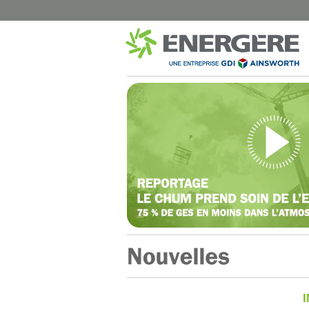
MUNICIPAL
SANTÉ
Montréal – Éclairage de rue
CISSS Montérégi
Dorval – Éclairage de rue
Institut Philippe-P
Dorval – Bâtiments
Hôpital Marie-Cla
Disraeli – Éclairage de rue
CISSS du Bas-Sai
Mont-Joli – Éclairage de rue
CISSS de Chaudi
B-Chatham – Éclairage de rue
CHUM Hôpital N
Shawinigan – Éclairage de rue
CIUSSS de l’Est-d
Blainville – Éclairage de rue
CISSS de Lanaud
Blainville – Bâtiments
CIUSSS Mauricie-
Québec (Trois-Ri
Montréal – Chalets de Parcs
CIUSSS Mauricie-
Complexes Sportifs Terrebonne
Québec (Drumm
Arénas et centres sportifs
CIUSSS du Nord-d