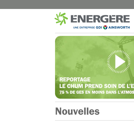
MUNICIPAL
SANTÉ
Montréal – Éclairage de rue
CISSS Montérégi
Dorval – Éclairage de rue
Institut Philippe-P
Dorval – Bâtiments
Hôpital Marie-Cla
Disraeli – Éclairage de rue
CISSS du Bas-Sai
Mont-Joli – Éclairage de rue
CISSS de Chaudi
B-Chatham – Éclairage de rue
CHUM Hôpital N
Shawinigan – Éclairage de rue
CIUSSS de l’Est-d
Blainville – Éclairage de rue
CISSS de Lanaud
Blainville – Bâtiments
CIUSSS Mauricie-
Québec (Trois-Ri
Montréal – Chalets de Parcs
CIUSSS Mauricie-
Complexes Sportifs Terrebonne
Québec (Drumm
Arénas et centres sportifs
CIUSSS du Nord-d