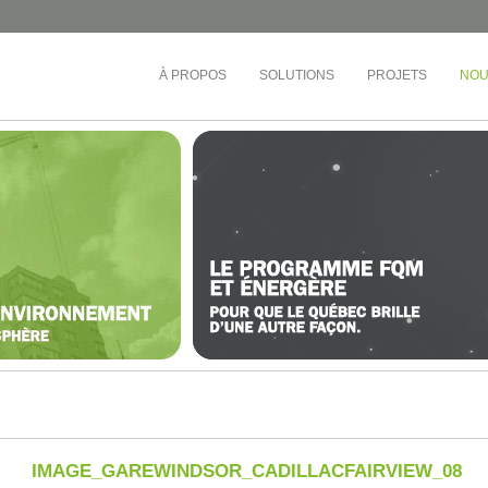
À PROPOS
SOLUTIONS
PROJETS
NOU
ÉDUCATION
TOURS D'HABITATIONS 
BUREAUX
e-Ouest
Collège André-Grasset
Société de développement
inel
CS de Montréal
Cadillac Fairview
rac
CS Central Québec
OMHM
nt-Laurent
CS de la Riveraine
Gestion Sandalwood
ère-Appalaches
CS de Sorel-Tracy
Busac
otre-Dame
CS English-Montréal
Syndicat de la copropriété
e-l’Île-de-Montréal
Cégep de Lévis-Lauzon
Gestion des Trois Pignons
ière
Collège de Bois-de-Boulogne
et-du-Centre-du-
Cégep de Granby Haute-Yamaska
vières)
Collège Ahuntsic
et-du-Centre-du-
Cégep Saint-Jean-sur-Richelieu
ond)
e-l’Île-de-Montréal
IMAGE_GAREWINDSOR_CADILLACFAIRVIEW_08