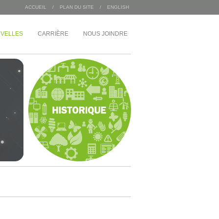
ACCUEIL
/
PLAN DU SITE
/
ENGLISH
VELLES
CARRIÈRE
NOUS JOINDRE
/
INDUSTRIEL
MDA Corporation
 Angus
Entrepôts Sac 2000
Wajax
Congébec
Bœuf Mérite
Bonduelle
 du 1 McGill