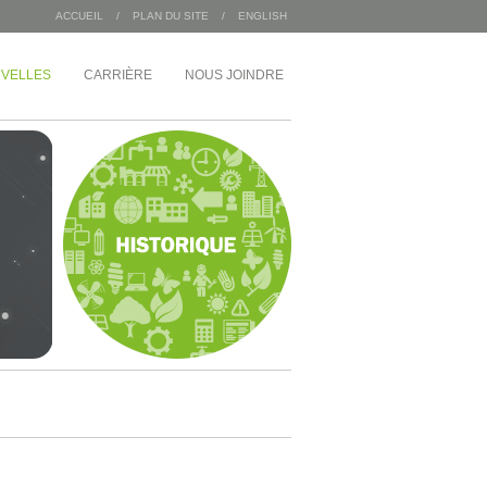
ACCUEIL
/
PLAN DU SITE
/
ENGLISH
VELLES
CARRIÈRE
NOUS JOINDRE
/
INDUSTRIEL
MDA Corporation
 Angus
Entrepôts Sac 2000
Wajax
Congébec
Bœuf Mérite
Bonduelle
 du 1 McGill