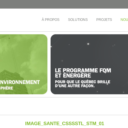
À PROPOS
SOLUTIONS
PROJETS
NOU
ÉDUCATION
TOURS D'HABITATIONS 
BUREAUX
e-Ouest
Collège André-Grasset
Société de développement
inel
CS de Montréal
Cadillac Fairview
rac
CS Central Québec
OMHM
nt-Laurent
CS de la Riveraine
Gestion Sandalwood
ère-Appalaches
CS de Sorel-Tracy
Busac
otre-Dame
CS English-Montréal
Syndicat de la copropriété
e-l’Île-de-Montréal
Cégep de Lévis-Lauzon
Gestion des Trois Pignons
ière
Collège de Bois-de-Boulogne
et-du-Centre-du-
Cégep de Granby Haute-Yamaska
vières)
Collège Ahuntsic
et-du-Centre-du-
Cégep Saint-Jean-sur-Richelieu
ond)
e-l’Île-de-Montréal
IMAGE_SANTE_CSSSSTL_STM_01