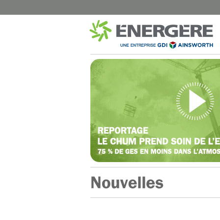
MUNICIPAL
SANTÉ
Montréal – Éclairage de rue
CISSS Montérégi
Dorval – Éclairage de rue
Institut Philippe-P
Dorval – Bâtiments
Hôpital Marie-Cla
Disraeli – Éclairage de rue
CISSS du Bas-Sai
Mont-Joli – Éclairage de rue
CISSS de Chaudi
B-Chatham – Éclairage de rue
CHUM Hôpital N
Shawinigan – Éclairage de rue
CIUSSS de l’Est-d
Blainville – Éclairage de rue
CISSS de Lanaud
Blainville – Bâtiments
CIUSSS Mauricie-
Québec (Trois-Ri
Montréal – Chalets de Parcs
CIUSSS Mauricie-
Complexes Sportifs Terrebonne
Québec (Drumm
Arénas et centres sportifs
CIUSSS du Nord-d