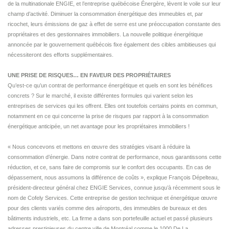
de la multinationale ENGIE, et l’entreprise québécoise Énergère, lèvent le voile sur leur
champ d’activité. Diminuer la consommation énergétique des immeubles et, par
ricochet, leurs émissions de gaz à effet de serre est une préoccupation constante des
propriétaires et des gestionnaires immobiliers. La nouvelle politique énergétique
annoncée par le gouvernement québécois fixe également des cibles ambitieuses qui
nécessiteront des efforts supplémentaires.
UNE PRISE DE RISQUES… EN FAVEUR DES PROPRIÉTAIRES
Qu’est-ce qu’un contrat de performance énergétique et quels en sont les bénéfices
concrets ? Sur le marché, il existe différentes formules qui varient selon les
entreprises de services qui les offrent. Elles ont toutefois certains points en commun,
notamment en ce qui concerne la prise de risques par rapport à la consommation
énergétique anticipée, un net avantage pour les propriétaires immobiliers !
« Nous concevons et mettons en œuvre des stratégies visant à réduire la
consommation d’énergie. Dans notre contrat de performance, nous garantissons cette
réduction, et ce, sans faire de compromis sur le confort des occupants. En cas de
dépassement, nous assumons la différence de coûts », explique François Dépelteau,
président-directeur général chez ENGIE Services, connue jusqu’à récemment sous le
nom de Cofely Services. Cette entreprise de gestion technique et énergétique œuvre
pour des clients variés comme des aéroports, des immeubles de bureaux et des
bâtiments industriels, etc. La firme a dans son portefeuille actuel et passé plusieurs
adresses prestigieuses du centre ville de Montréal comme le 1000 De La