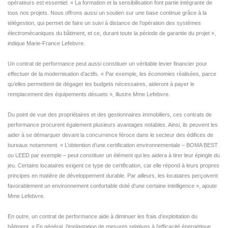
opérateurs est essentiel. « La formation et la sensibilisation font partie intégrante de
tous nos projets. Nous offrons aussi un soutien sur une base continue grâce à la
télégestion, qui permet de faire un suivi à distance de l’opération des systèmes
électromécaniques du bâtiment, et ce, durant toute la période de garantie du projet »,
indique Marie-France Lefebvre.
Un contrat de performance peut aussi constituer un véritable levier financier pour
effectuer de la modernisation d’actifs. « Par exemple, les économies réalisées, parce
qu’elles permettent de dégager les budgets nécessaires, aideront à payer le
remplacement des équipements désuets », illustre Mme Lefebvre.
Du point de vue des propriétaires et des gestionnaires immobiliers, ces contrats de
performance procurent également plusieurs avantages notables. Ainsi, ils peuvent les
aider à se démarquer devant la concurrence féroce dans le secteur des édifices de
bureaux notamment. « L’obtention d’une certification environnementale – BOMA BEST
ou LEED par exemple – peut constituer un élément qui les aidera à tirer leur épingle du
jeu. Certains locataires exigent ce type de certification, car elle répond à leurs propres
principes en matière de développement durable. Par ailleurs, les locataires perçoivent
favorablement un environnement confortable doté d’une certaine intelligence », ajoute
Mme Lefebvre.
En outre, un contrat de performance aide à diminuer les frais d’exploitation du
bâtiment. « En général, l’implantation de mesures relatives à l’efficacité énergétique