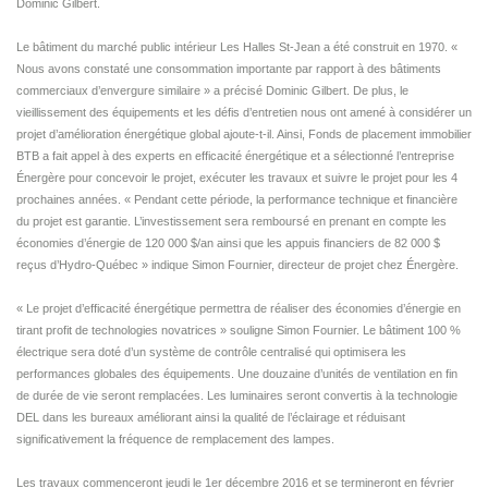
Dominic Gilbert.
Le bâtiment du marché public intérieur Les Halles St-Jean a été construit en 1970. «
Nous avons constaté une consommation importante par rapport à des bâtiments
commerciaux d’envergure similaire » a précisé Dominic Gilbert. De plus, le
vieillissement des équipements et les défis d’entretien nous ont amené à considérer un
projet d’amélioration énergétique global ajoute-t-il. Ainsi, Fonds de placement immobilier
BTB a fait appel à des experts en efficacité énergétique et a sélectionné l’entreprise
Énergère pour concevoir le projet, exécuter les travaux et suivre le projet pour les 4
prochaines années. « Pendant cette période, la performance technique et financière
du projet est garantie. L’investissement sera remboursé en prenant en compte les
économies d’énergie de 120 000 $/an ainsi que les appuis financiers de 82 000 $
reçus d’Hydro-Québec » indique Simon Fournier, directeur de projet chez Énergère.
« Le projet d’efficacité énergétique permettra de réaliser des économies d’énergie en
tirant profit de technologies novatrices » souligne Simon Fournier. Le bâtiment 100 %
électrique sera doté d’un système de contrôle centralisé qui optimisera les
performances globales des équipements. Une douzaine d’unités de ventilation en fin
de durée de vie seront remplacées. Les luminaires seront convertis à la technologie
DEL dans les bureaux améliorant ainsi la qualité de l’éclairage et réduisant
significativement la fréquence de remplacement des lampes.
Les travaux commenceront jeudi le 1er décembre 2016 et se termineront en février