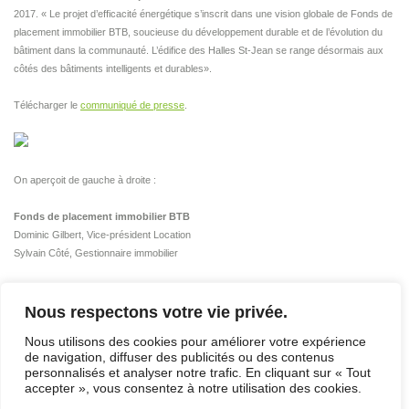
2017. « Le projet d’efficacité énergétique s’inscrit dans une vision globale de Fonds de
placement immobilier BTB, soucieuse du développement durable et de l’évolution du
bâtiment dans la communauté. L’édifice des Halles St-Jean se range désormais aux
côtés des bâtiments intelligents et durables».
Télécharger le
communiqué de presse
.
On aperçoit de gauche à droite :
Fonds de placement immobilier BTB
Dominic Gilbert, Vice-président Location
Sylvain Côté, Gestionnaire immobilier
Énergère
Simon Fournier, Directeur de projet
Nous respectons votre vie privée.
Nous utilisons des cookies pour améliorer votre expérience
[Retourner aux nouvelles]
de navigation, diffuser des publicités ou des contenus
ACCUEIL
/
PLAN DU SITE
/
NOUS JOINDRE
/
personnalisés et analyser notre trafic. En cliquant sur « Tout
POLITIQUE DE CONFIDENTIALITÉ
/
ENGLISH
accepter », vous consentez à notre utilisation des cookies.