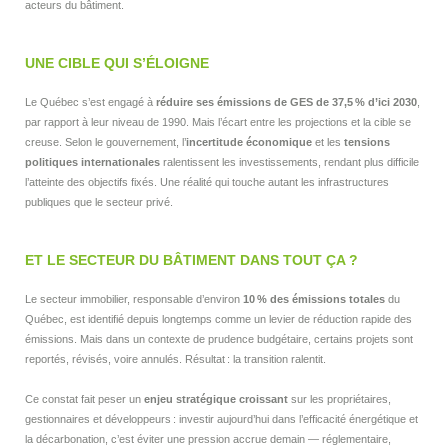
acteurs du bâtiment.
UNE CIBLE QUI S’ÉLOIGNE
Le Québec s’est engagé à
réduire ses émissions de GES de 37,5
% d
’ici 2030
,
par rapport à leur niveau de 1990. Mais l’écart entre les projections et la cible se
creuse. Selon le gouvernement, l’
incertitude économique
et les
tensions
politiques internationales
ralentissent les investissements, rendant plus difficile
l’atteinte des objectifs fixés. Une réalité qui touche autant les infrastructures
publiques que le secteur privé.
ET LE SECTEUR DU BÂTIMENT DANS TOUT ÇA ?
Le secteur immobilier, responsable d’environ
10
% des
émissions totales
du
Québec, est identifié depuis longtemps comme un levier de réduction rapide des
émissions. Mais dans un contexte de prudence budgétaire, certains projets sont
reportés, révisés, voire annulés. Résultat : la transition ralentit.
Ce constat fait peser un
enjeu stratégique croissant
sur les propriétaires,
gestionnaires et développeurs : investir aujourd’hui dans l’efficacité énergétique et
la décarbonation, c’est éviter une pression accrue demain — réglementaire,