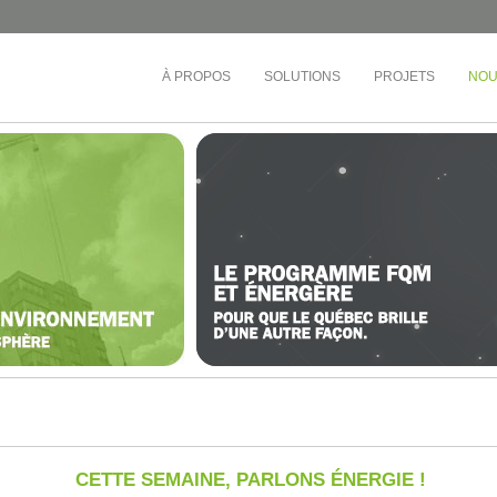
À PROPOS
SOLUTIONS
PROJETS
NOU
ÉDUCATION
TOURS D'HABITATIONS 
BUREAUX
e-Ouest
Collège André-Grasset
Société de développement
inel
CS de Montréal
Cadillac Fairview
rac
CS Central Québec
OMHM
nt-Laurent
CS de la Riveraine
Gestion Sandalwood
ère-Appalaches
CS de Sorel-Tracy
Busac
otre-Dame
CS English-Montréal
Syndicat de la copropriété
e-l’Île-de-Montréal
Cégep de Lévis-Lauzon
Gestion des Trois Pignons
ière
Collège de Bois-de-Boulogne
et-du-Centre-du-
Cégep de Granby Haute-Yamaska
vières)
Collège Ahuntsic
et-du-Centre-du-
Cégep Saint-Jean-sur-Richelieu
ond)
e-l’Île-de-Montréal
CETTE SEMAINE, PARLONS ÉNERGIE !