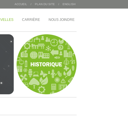
ACCUEIL
/
PLAN DU SITE
/
ENGLISH
VELLES
CARRIÈRE
NOUS JOINDRE
/
INDUSTRIEL
MDA Corporation
 Angus
Entrepôts Sac 2000
Wajax
Congébec
Bœuf Mérite
Bonduelle
 du 1 McGill