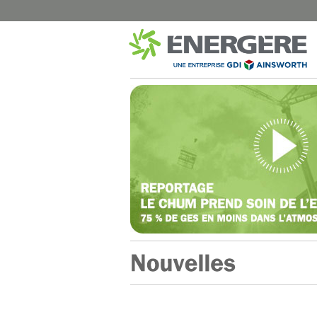
MUNICIPAL
SANTÉ
Montréal – Éclairage de rue
CISSS Montérégi
Dorval – Éclairage de rue
Institut Philippe-P
Dorval – Bâtiments
Hôpital Marie-Cla
Disraeli – Éclairage de rue
CISSS du Bas-Sai
Mont-Joli – Éclairage de rue
CISSS de Chaudi
B-Chatham – Éclairage de rue
CHUM Hôpital N
Shawinigan – Éclairage de rue
CIUSSS de l’Est-d
Blainville – Éclairage de rue
CISSS de Lanaud
Blainville – Bâtiments
CIUSSS Mauricie-
Québec (Trois-Ri
Montréal – Chalets de Parcs
CIUSSS Mauricie-
Complexes Sportifs Terrebonne
Québec (Drumm
Arénas et centres sportifs
CIUSSS du Nord-d