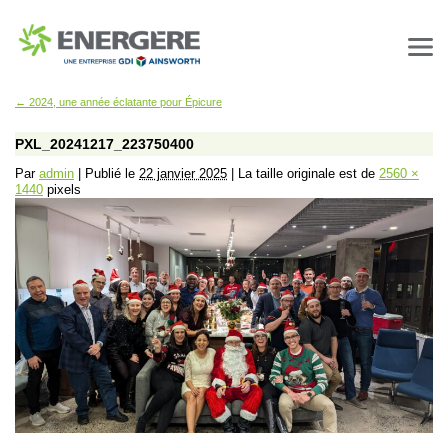
←
2024, une année éclatante pour Épicure
PXL_20241217_223750400
Par
admin
|
Publié le
22 janvier 2025
|
La taille originale est de
2560 ×
1440
pixels