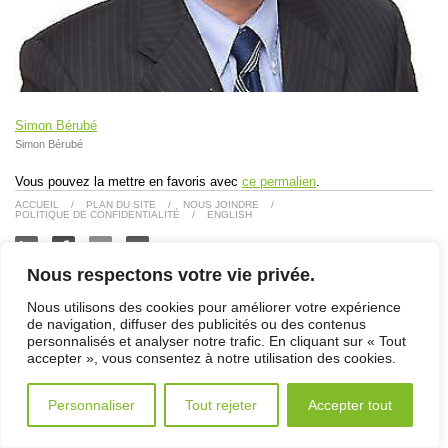
Simon Bérubé
Simon Bérubé
Vous pouvez la mettre en favoris avec
ce permalien
.
ACCUEIL
/
PLAN DU SITE
/
NOUS JOINDRE
/
POLITIQUE DE CONFIDENTIALITÉ
/
ENGLISH
Nous respectons votre vie privée.
© 2026 Énergère. Tous droits réservés.
Conception et réalisation du site Internet par Tapage
Nous utilisons des cookies pour améliorer votre expérience
de navigation, diffuser des publicités ou des contenus
personnalisés et analyser notre trafic. En cliquant sur « Tout
accepter », vous consentez à notre utilisation des cookies.
Personnaliser
Tout rejeter
Accepter tout