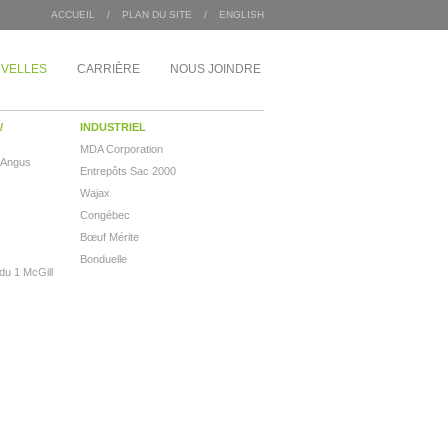
ACCUEIL
/
PLAN DU SITE
/
ENGLISH
VELLES
CARRIÈRE
NOUS JOINDRE
/
INDUSTRIEL
MDA Corporation
 Angus
Entrepôts Sac 2000
Wajax
Congébec
Bœuf Mérite
Bonduelle
 du 1 McGill