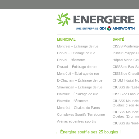
MUNICIPAL
SANTÉ
Montréal – Éclairage de rue
CISSS Montérégi
Dorval – Éclairage de rue
Institut Philippe-P
Dorval – Bâtiments
Hôpital Marie-Cla
Disraeli – Éclairage de rue
CISSS du Bas-Sai
Mont-Joli – Éclairage de rue
CISSS de Chaudi
B-Chatham – Éclairage de rue
CHUM Hôpital N
Shawinigan – Éclairage de rue
CIUSSS de l’Est-d
Blainville – Éclairage de rue
CISSS de Lanaud
Blainville – Bâtiments
CIUSSS Mauricie-
Québec (Trois-Ri
Montréal – Chalets de Parcs
CIUSSS Mauricie-
Complexes Sportifs Terrebonne
Québec (Drumm
Arénas et centres sportifs
CIUSSS du Nord-d
←
Énergère souffle ses 25 bougies !