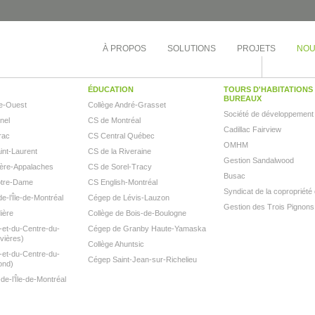
À PROPOS
SOLUTIONS
PROJETS
NOU
ÉDUCATION
TOURS D'HABITATIONS 
BUREAUX
e-Ouest
Collège André-Grasset
Société de développement
inel
CS de Montréal
Cadillac Fairview
rac
CS Central Québec
OMHM
nt-Laurent
CS de la Riveraine
Gestion Sandalwood
ère-Appalaches
CS de Sorel-Tracy
Busac
otre-Dame
CS English-Montréal
Syndicat de la copropriété
e-l’Île-de-Montréal
Cégep de Lévis-Lauzon
Gestion des Trois Pignons
ière
Collège de Bois-de-Boulogne
et-du-Centre-du-
Cégep de Granby Haute-Yamaska
vières)
Collège Ahuntsic
et-du-Centre-du-
Cégep Saint-Jean-sur-Richelieu
ond)
e-l’Île-de-Montréal