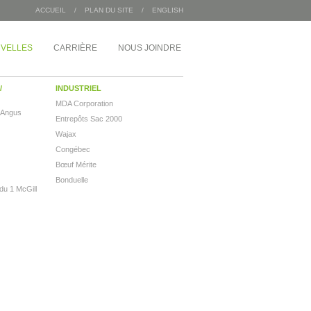
ACCUEIL
/
PLAN DU SITE
/
ENGLISH
VELLES
CARRIÈRE
NOUS JOINDRE
/
INDUSTRIEL
MDA Corporation
 Angus
Entrepôts Sac 2000
Wajax
Congébec
Bœuf Mérite
Bonduelle
 du 1 McGill