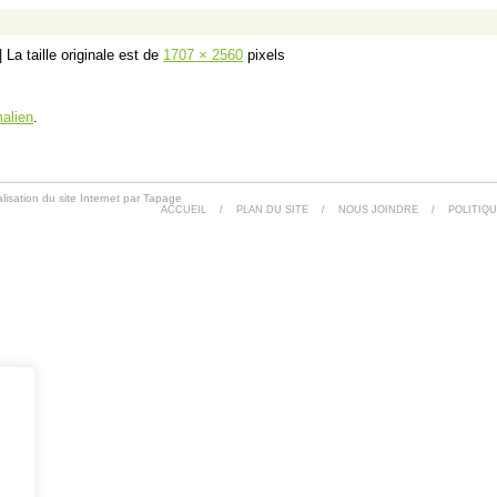
|
La taille originale est de
1707 × 2560
pixels
alien
.
lisation du site Internet par Tapage
ACCUEIL
/
PLAN DU SITE
/
NOUS JOINDRE
/
POLITIQU