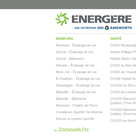
MUNICIPAL
SANTÉ
Montréal – Éclairage de rue
CISSS Montérégi
Dorval – Éclairage de rue
Institut Philippe-P
Dorval – Bâtiments
Hôpital Marie-Cla
Disraeli – Éclairage de rue
CISSS du Bas-Sai
Mont-Joli – Éclairage de rue
CISSS de Chaudi
B-Chatham – Éclairage de rue
CHUM Hôpital N
Shawinigan – Éclairage de rue
CIUSSS de l’Est-d
Blainville – Éclairage de rue
CISSS de Lanaud
Blainville – Bâtiments
CIUSSS Mauricie-
Québec (Trois-Ri
Montréal – Chalets de Parcs
CIUSSS Mauricie-
Complexes Sportifs Terrebonne
Québec (Drumm
Arénas et centres sportifs
CIUSSS du Nord-d
←
Emmanuelle Pey