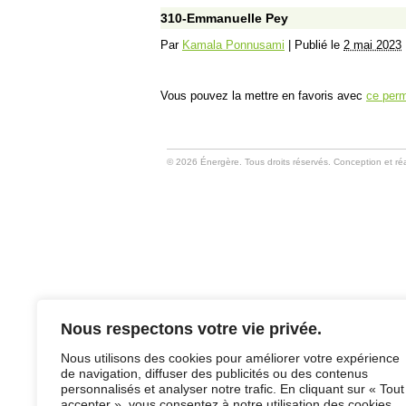
310-Emmanuelle Pey
Par
Kamala Ponnusami
|
Publié le
2 mai 2023
Vous pouvez la mettre en favoris avec
ce perm
© 2026 Énergère. Tous droits réservés. Conception et réa
Nous respectons votre vie privée.
Nous utilisons des cookies pour améliorer votre expérience
de navigation, diffuser des publicités ou des contenus
personnalisés et analyser notre trafic. En cliquant sur « Tout
accepter », vous consentez à notre utilisation des cookies.