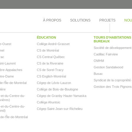
À PROPOS
SOLUTIONS
PROJETS
NOU
ÉDUCATION
TOURS D'HABITATIONS 
BUREAUX
e-Ouest
Collège André-Grasset
Société de développement
inel
CS de Montréal
Cadillac Fairview
rac
CS Central Québec
OMHM
nt-Laurent
CS de la Riveraine
Gestion Sandalwood
ère-Appalaches
CS de Sorel-Tracy
Busac
otre-Dame
CS English-Montréal
Syndicat de la copropriété
e-l’Île-de-Montréal
Cégep de Lévis-Lauzon
Gestion des Trois Pignons
ière
Collège de Bois-de-Boulogne
et-du-Centre-du-
Cégep de Granby Haute-Yamaska
vières)
Collège Ahuntsic
et-du-Centre-du-
Cégep Saint-Jean-sur-Richelieu
ond)
e-l’Île-de-Montréal