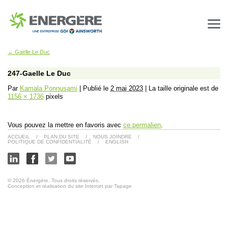
←
Gaëlle Le Duc
247-Gaelle Le Duc
Par
Kamala Ponnusami
|
Publié le
2 mai 2023
|
La taille originale est de
1156 × 1736
pixels
Vous pouvez la mettre en favoris avec
ce permalien
.
ACCUEIL
/
PLAN DU SITE
/
NOUS JOINDRE
/
POLITIQUE DE CONFIDENTIALITÉ
/
ENGLISH
© 2026 Énergère. Tous droits réservés.
Conception et réalisation du site Internet par Tapage