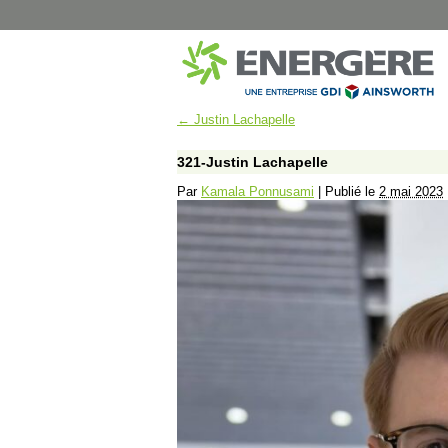
←
Justin Lachapelle
MUNICIPAL
SANTÉ
Montréal – Éclairage de rue
CISSS Montérégi
321-Justin Lachapelle
Dorval – Éclairage de rue
Institut Philippe-P
Par
Kamala Ponnusami
|
Publié le
2 mai 2023
Dorval – Bâtiments
Hôpital Marie-Cla
Disraeli – Éclairage de rue
CISSS du Bas-Sai
Mont-Joli – Éclairage de rue
CISSS de Chaudi
B-Chatham – Éclairage de rue
CHUM Hôpital N
Shawinigan – Éclairage de rue
CIUSSS de l’Est-d
Blainville – Éclairage de rue
CISSS de Lanaud
Blainville – Bâtiments
CIUSSS Mauricie-
Québec (Trois-Ri
Montréal – Chalets de Parcs
CIUSSS Mauricie-
Complexes Sportifs Terrebonne
Québec (Drumm
Arénas et centres sportifs
CIUSSS du Nord-d