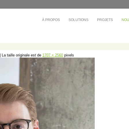
À PROPOS
SOLUTIONS
PROJETS
NOU
ÉDUCATION
TOURS D'HABITATIONS 
BUREAUX
e-Ouest
Collège André-Grasset
Société de développement
inel
CS de Montréal
Cadillac Fairview
|
La taille originale est de
1707 × 2560
pixels
rac
CS Central Québec
OMHM
nt-Laurent
CS de la Riveraine
Gestion Sandalwood
ère-Appalaches
CS de Sorel-Tracy
Busac
otre-Dame
CS English-Montréal
Syndicat de la copropriété
e-l’Île-de-Montréal
Cégep de Lévis-Lauzon
Gestion des Trois Pignons
ière
Collège de Bois-de-Boulogne
et-du-Centre-du-
Cégep de Granby Haute-Yamaska
vières)
Collège Ahuntsic
et-du-Centre-du-
Cégep Saint-Jean-sur-Richelieu
ond)
e-l’Île-de-Montréal