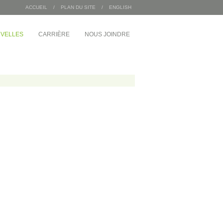
ACCUEIL
/
PLAN DU SITE
/
ENGLISH
VELLES
CARRIÈRE
NOUS JOINDRE
/
INDUSTRIEL
MDA Corporation
 Angus
Entrepôts Sac 2000
Wajax
Congébec
Bœuf Mérite
Bonduelle
 du 1 McGill