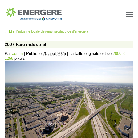
←
Et si l’industrie locale devenait productrice d’énergie ?
2007 Parc industriel
Par
admin
|
Publié le
20 août 2025
|
La taille originale est de
2000 ×
1258
pixels