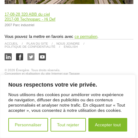
17-08-28 320 ABB du ciel
2017-08 Technoparc - Hi Def
2007 Parc industriel
Vous pouvez la mettre en favoris avec
ce permalien
.
ACCUEIL
/
PLAN DU SITE
/
NOUS JOINDRE
/
POLITIQUE DE CONFIDENTIALITÉ
/
ENGLISH
© 2026 Énergère. Tous droits réservés.
Conception et réalisation du site Internet par Tapage
Nous respectons votre vie privée.
Nous utilisons des cookies pour améliorer votre expérience
de navigation, diffuser des publicités ou des contenus
personnalisés et analyser notre trafic. En cliquant sur « Tout
accepter », vous consentez à notre utilisation des cookies.
Personnaliser
Tout rejeter
Accepter tout