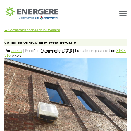
←
Commission scolaire de la Riveraine
commission-scolaire-riveraine-carre
Par
admin
|
Publié le
15 novembre 2016
|
La taille originale est de
316 ×
316
pixels