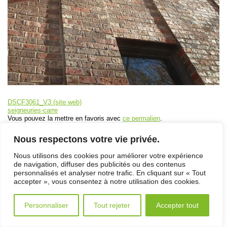
DSCF3061_V3 (site web)
seigneuries-carre
Vous pouvez la mettre en favoris avec
ce permalien
.
ACCUEIL
/
PLAN DU SITE
/
NOUS JOINDRE
/
POLITIQUE DE CONFIDENTIALITÉ
/
ENGLISH
Nous respectons votre vie privée.
Nous utilisons des cookies pour améliorer votre expérience
de navigation, diffuser des publicités ou des contenus
personnalisés et analyser notre trafic. En cliquant sur « Tout
© 2026 Énergère. Tous droits réservés.
Conception et réalisation du site Internet par Tapage
accepter », vous consentez à notre utilisation des cookies.
Personnaliser
Tout rejeter
Accepter tout