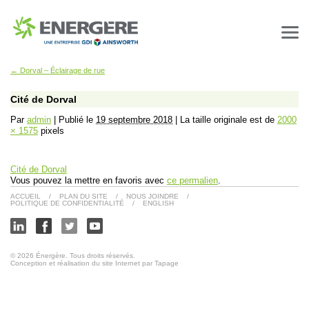
←
Dorval – Éclairage de rue
Cité de Dorval
Par
admin
|
Publié le
19 septembre 2018
|
La taille originale est de
2000
× 1575
pixels
Cité de Dorval
Vous pouvez la mettre en favoris avec
ce permalien
.
ACCUEIL
/
PLAN DU SITE
/
NOUS JOINDRE
/
POLITIQUE DE CONFIDENTIALITÉ
/
ENGLISH
© 2026 Énergère. Tous droits réservés.
Conception et réalisation du site Internet par Tapage