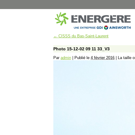
←
CISSS du Bas-Saint-Laurent
MUNICIPAL
SANTÉ
Montréal – Éclairage de rue
CISSS Montérégi
Photo 15-12-02 09 11 33_V3
Dorval – Éclairage de rue
Institut Philippe-P
Par
admin
|
Publié le
4 février 2016
|
La taille 
Dorval – Bâtiments
Hôpital Marie-Cla
Disraeli – Éclairage de rue
CISSS du Bas-Sai
Mont-Joli – Éclairage de rue
CISSS de Chaudi
B-Chatham – Éclairage de rue
CHUM Hôpital N
Shawinigan – Éclairage de rue
CIUSSS de l’Est-d
Blainville – Éclairage de rue
CISSS de Lanaud
Blainville – Bâtiments
CIUSSS Mauricie-
Québec (Trois-Ri
Montréal – Chalets de Parcs
CIUSSS Mauricie-
Complexes Sportifs Terrebonne
Québec (Drumm
Arénas et centres sportifs
CIUSSS du Nord-d