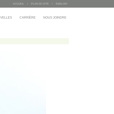
ACCUEIL
/
PLAN DU SITE
/
ENGLISH
VELLES
CARRIÈRE
NOUS JOINDRE
/
INDUSTRIEL
MDA Corporation
 Angus
Entrepôts Sac 2000
Wajax
Congébec
Bœuf Mérite
Bonduelle
 du 1 McGill