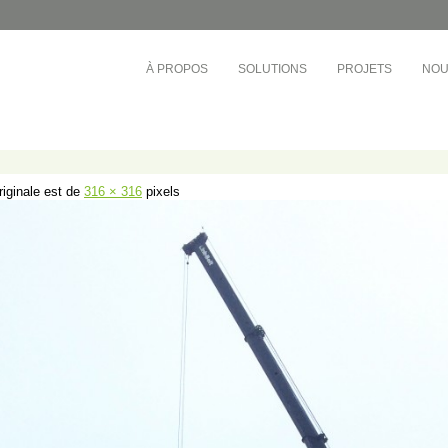
À PROPOS
SOLUTIONS
PROJETS
NOU
ÉDUCATION
TOURS D'HABITATIONS 
BUREAUX
e-Ouest
Collège André-Grasset
Société de développement
inel
CS de Montréal
Cadillac Fairview
originale est de
316 × 316
pixels
rac
CS Central Québec
OMHM
nt-Laurent
CS de la Riveraine
Gestion Sandalwood
ère-Appalaches
CS de Sorel-Tracy
Busac
otre-Dame
CS English-Montréal
Syndicat de la copropriété
e-l’Île-de-Montréal
Cégep de Lévis-Lauzon
Gestion des Trois Pignons
ière
Collège de Bois-de-Boulogne
et-du-Centre-du-
Cégep de Granby Haute-Yamaska
vières)
Collège Ahuntsic
et-du-Centre-du-
Cégep Saint-Jean-sur-Richelieu
ond)
e-l’Île-de-Montréal