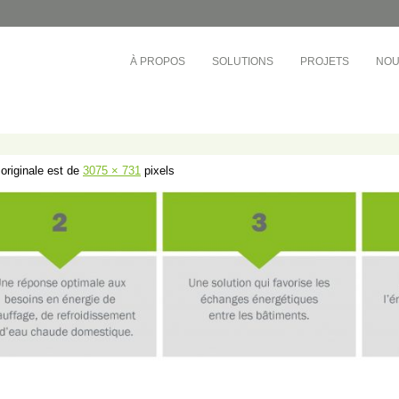
À PROPOS
SOLUTIONS
PROJETS
NOU
ÉDUCATION
TOURS D'HABITATIONS 
BUREAUX
e-Ouest
Collège André-Grasset
Société de développement
inel
CS de Montréal
Cadillac Fairview
 originale est de
3075 × 731
pixels
rac
CS Central Québec
OMHM
nt-Laurent
CS de la Riveraine
Gestion Sandalwood
ère-Appalaches
CS de Sorel-Tracy
Busac
otre-Dame
CS English-Montréal
Syndicat de la copropriété
e-l’Île-de-Montréal
Cégep de Lévis-Lauzon
Gestion des Trois Pignons
ière
Collège de Bois-de-Boulogne
et-du-Centre-du-
Cégep de Granby Haute-Yamaska
vières)
Collège Ahuntsic
et-du-Centre-du-
Cégep Saint-Jean-sur-Richelieu
ond)
e-l’Île-de-Montréal