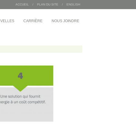
ACCUEIL
/
PLAN DU SITE
/
ENGLISH
VELLES
CARRIÈRE
NOUS JOINDRE
/
INDUSTRIEL
MDA Corporation
 Angus
Entrepôts Sac 2000
Wajax
Congébec
Bœuf Mérite
Bonduelle
 du 1 McGill