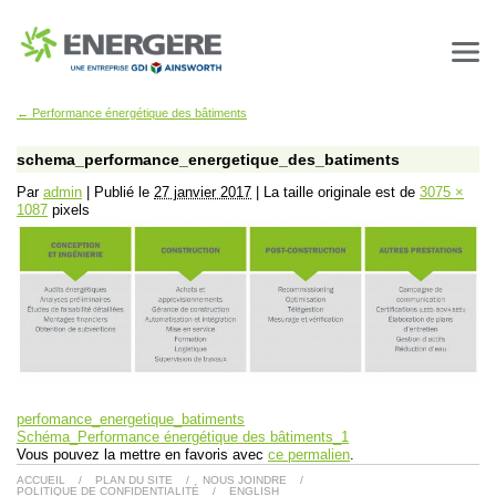
←
Performance énergétique des bâtiments
schema_performance_energetique_des_batiments
Par
admin
|
Publié le
27 janvier 2017
|
La taille originale est de
3075 ×
1087
pixels
perfomance_energetique_batiments
Schéma_Performance énergétique des bâtiments_1
Vous pouvez la mettre en favoris avec
ce permalien
.
ACCUEIL
/
PLAN DU SITE
/
NOUS JOINDRE
/
POLITIQUE DE CONFIDENTIALITÉ
/
ENGLISH