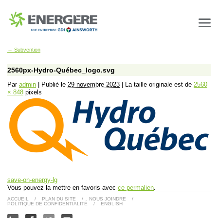
←
Subvention
2560px-Hydro-Québec_logo.svg
Par
admin
|
Publié le
29 novembre 2023
|
La taille originale est de
2560
× 848
pixels
save-on-energy-lg
Vous pouvez la mettre en favoris avec
ce permalien
.
ACCUEIL
/
PLAN DU SITE
/
NOUS JOINDRE
/
POLITIQUE DE CONFIDENTIALITÉ
/
ENGLISH