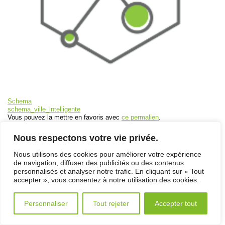
Schema
schema_ville_intelligente
Vous pouvez la mettre en favoris avec
ce permalien
.
ACCUEIL
/
PLAN DU SITE
/
NOUS JOINDRE
/
POLITIQUE DE CONFIDENTIALITÉ
/
ENGLISH
Nous respectons votre vie privée.
Nous utilisons des cookies pour améliorer votre expérience
de navigation, diffuser des publicités ou des contenus
personnalisés et analyser notre trafic. En cliquant sur « Tout
© 2026 Énergère. Tous droits réservés.
Conception et réalisation du site Internet par Tapage
accepter », vous consentez à notre utilisation des cookies.
Personnaliser
Tout rejeter
Accepter tout