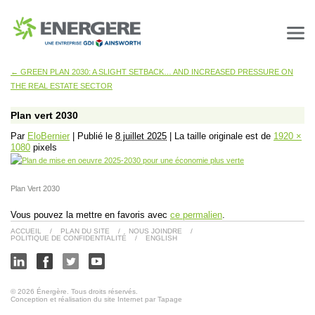
←
GREEN PLAN 2030: A SLIGHT SETBACK… AND INCREASED PRESSURE ON
THE REAL ESTATE SECTOR
Plan vert 2030
Par
EloBernier
|
Publié le
8 juillet 2025
|
La taille originale est de
1920 ×
1080
pixels
Plan Vert 2030
Vous pouvez la mettre en favoris avec
ce permalien
.
ACCUEIL
/
PLAN DU SITE
/
NOUS JOINDRE
/
POLITIQUE DE CONFIDENTIALITÉ
/
ENGLISH
© 2026 Énergère. Tous droits réservés.
Conception et réalisation du site Internet par Tapage