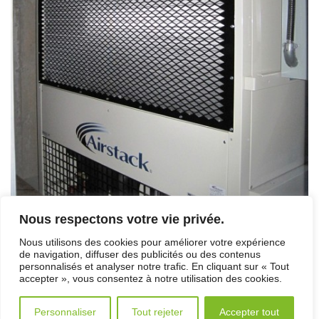
Nous respectons votre vie privée.
Nous utilisons des cookies pour améliorer votre expérience
Vous pouvez la mettre en favoris avec
ce permalien
.
de navigation, diffuser des publicités ou des contenus
ACCUEIL
/
PLAN DU SITE
/
NOUS JOINDRE
/
personnalisés et analyser notre trafic. En cliquant sur « Tout
POLITIQUE DE CONFIDENTIALITÉ
/
ENGLISH
accepter », vous consentez à notre utilisation des cookies.
Personnaliser
Tout rejeter
Accepter tout