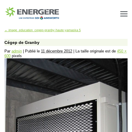
←
image_education_cegep-granby-haute-yamaska 5
Cégep de Granby
Par
admin
|
Publié le
11 décembre 2012
|
La taille originale est de
450 ×
600
pixels