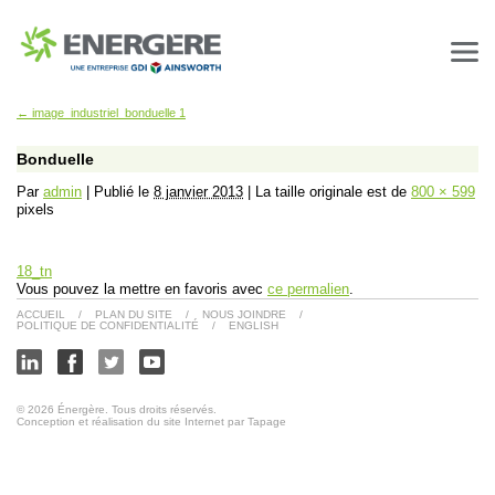
←
image_industriel_bonduelle 1
Bonduelle
Par
admin
|
Publié le
8 janvier 2013
|
La taille originale est de
800 × 599
pixels
18_tn
Vous pouvez la mettre en favoris avec
ce permalien
.
ACCUEIL
/
PLAN DU SITE
/
NOUS JOINDRE
/
POLITIQUE DE CONFIDENTIALITÉ
/
ENGLISH
© 2026 Énergère. Tous droits réservés.
Conception et réalisation du site Internet par Tapage