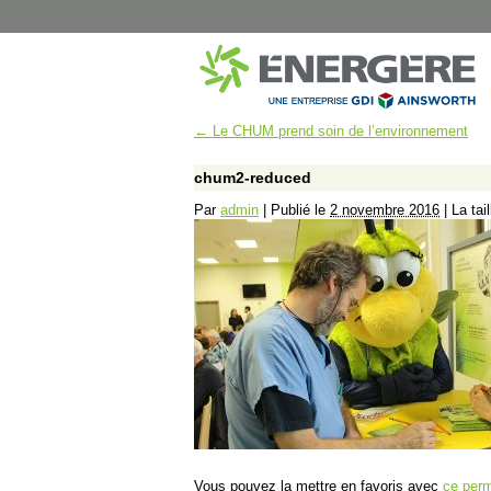
←
Le CHUM prend soin de l’environnement
MUNICIPAL
SANTÉ
Montréal – Éclairage de rue
CISSS Montérégi
chum2-reduced
Dorval – Éclairage de rue
Institut Philippe-P
Par
admin
|
Publié le
2 novembre 2016
|
La tail
Dorval – Bâtiments
Hôpital Marie-Cla
Disraeli – Éclairage de rue
CISSS du Bas-Sai
Mont-Joli – Éclairage de rue
CISSS de Chaudi
B-Chatham – Éclairage de rue
CHUM Hôpital N
Shawinigan – Éclairage de rue
CIUSSS de l’Est-d
Blainville – Éclairage de rue
CISSS de Lanaud
Blainville – Bâtiments
CIUSSS Mauricie-
Québec (Trois-Ri
Montréal – Chalets de Parcs
CIUSSS Mauricie-
Complexes Sportifs Terrebonne
Québec (Drumm
Arénas et centres sportifs
CIUSSS du Nord-d
Vous pouvez la mettre en favoris avec
ce perm