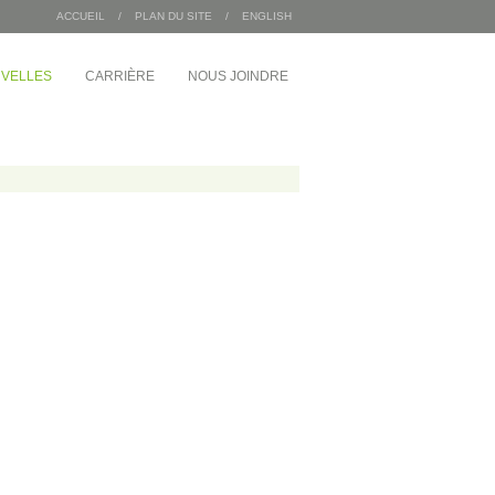
ACCUEIL
/
PLAN DU SITE
/
ENGLISH
VELLES
CARRIÈRE
NOUS JOINDRE
/
INDUSTRIEL
MDA Corporation
 Angus
Entrepôts Sac 2000
Wajax
Congébec
Bœuf Mérite
Bonduelle
 du 1 McGill