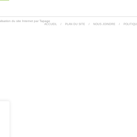
lisation du site Internet par Tapage
ACCUEIL
/
PLAN DU SITE
/
NOUS JOINDRE
/
POLITIQU