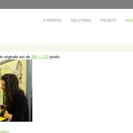
À PROPOS
SOLUTIONS
PROJETS
NOU
ÉDUCATION
TOURS D'HABITATIONS 
BUREAUX
e-Ouest
Collège André-Grasset
Société de développement
inel
CS de Montréal
Cadillac Fairview
le originale est de
380 × 210
pixels
rac
CS Central Québec
OMHM
nt-Laurent
CS de la Riveraine
Gestion Sandalwood
ère-Appalaches
CS de Sorel-Tracy
Busac
otre-Dame
CS English-Montréal
Syndicat de la copropriété
e-l’Île-de-Montréal
Cégep de Lévis-Lauzon
Gestion des Trois Pignons
ière
Collège de Bois-de-Boulogne
et-du-Centre-du-
Cégep de Granby Haute-Yamaska
vières)
Collège Ahuntsic
et-du-Centre-du-
Cégep Saint-Jean-sur-Richelieu
ond)
e-l’Île-de-Montréal
alien
.