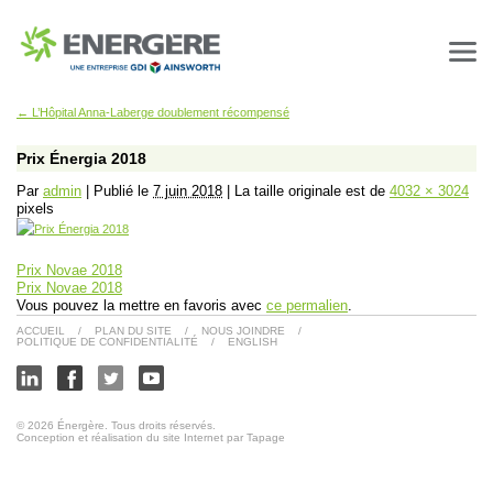
←
L’Hôpital Anna-Laberge doublement récompensé
Prix Énergia 2018
Par
admin
|
Publié le
7 juin 2018
|
La taille originale est de
4032 × 3024
pixels
Prix Novae 2018
Prix Novae 2018
Vous pouvez la mettre en favoris avec
ce permalien
.
ACCUEIL
/
PLAN DU SITE
/
NOUS JOINDRE
/
POLITIQUE DE CONFIDENTIALITÉ
/
ENGLISH
© 2026 Énergère. Tous droits réservés.
Conception et réalisation du site Internet par Tapage