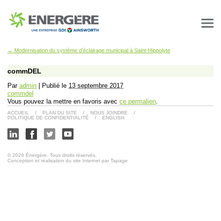
←
Modernisation du système d’éclairage municipal à Saint-Hippolyte
commDEL
Par
admin
|
Publié le
13 septembre 2017
commdel
Vous pouvez la mettre en favoris avec
ce permalien
.
ACCUEIL
/
PLAN DU SITE
/
NOUS JOINDRE
/
POLITIQUE DE CONFIDENTIALITÉ
/
ENGLISH
© 2026 Énergère. Tous droits réservés.
Conception et réalisation du site Internet par Tapage