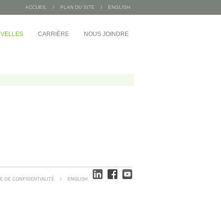
ACCUEIL
/
PLAN DU SITE
/
ENGLISH
VELLES
CARRIÈRE
NOUS JOINDRE
/
INDUSTRIEL
MDA Corporation
 Angus
Entrepôts Sac 2000
Wajax
Congébec
Bœuf Mérite
Bonduelle
 du 1 McGill
E DE CONFIDENTIALITÉ
/
ENGLISH