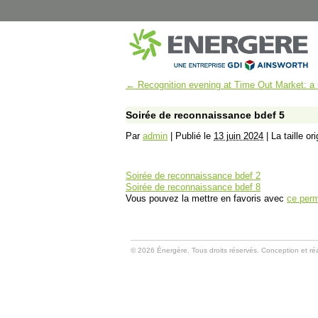
←
Recognition evening at Time Out Market: a re
MUNICIPAL
SANTÉ
Montréal – Éclairage de rue
CISSS Montérégi
Soirée de reconnaissance bdef 5
Dorval – Éclairage de rue
Institut Philippe-P
Par
admin
|
Publié le
13 juin 2024
|
La taille or
Dorval – Bâtiments
Hôpital Marie-Cla
Disraeli – Éclairage de rue
CISSS du Bas-Sai
Mont-Joli – Éclairage de rue
CISSS de Chaudi
Soirée de reconnaissance bdef 2
B-Chatham – Éclairage de rue
CHUM Hôpital N
Soirée de reconnaissance bdef 8
Vous pouvez la mettre en favoris avec
ce perm
Shawinigan – Éclairage de rue
CIUSSS de l’Est-d
Blainville – Éclairage de rue
CISSS de Lanaud
Blainville – Bâtiments
CIUSSS Mauricie-
Québec (Trois-Ri
Montréal – Chalets de Parcs
© 2026 Énergère. Tous droits réservés. Conception et réa
CIUSSS Mauricie-
Complexes Sportifs Terrebonne
Québec (Drumm
Arénas et centres sportifs
CIUSSS du Nord-d