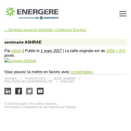
←
Séminaire annuel de l’ASHRAE > Conférence Énergère
seminaire ASHRAE
Par
admin
|
Publié le
1 mars 2017
|
La taille originale est de
1000 × 474
pixels
Vous pouvez la mettre en favoris avec
ce permalien
.
ACCUEIL
/
PLAN DU SITE
/
NOUS JOINDRE
/
POLITIQUE DE CONFIDENTIALITÉ
/
ENGLISH
© 2026 Énergère. Tous droits réservés.
Conception et réalisation du site Internet par Tapage