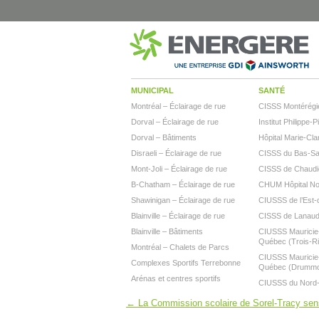
MUNICIPAL
SANTÉ
Montréal – Éclairage de rue
CISSS Montérégi
Dorval – Éclairage de rue
Institut Philippe-P
Dorval – Bâtiments
Hôpital Marie-Cla
Disraeli – Éclairage de rue
CISSS du Bas-Sai
Mont-Joli – Éclairage de rue
CISSS de Chaudi
B-Chatham – Éclairage de rue
CHUM Hôpital N
Shawinigan – Éclairage de rue
CIUSSS de l’Est-d
Blainville – Éclairage de rue
CISSS de Lanaud
Blainville – Bâtiments
CIUSSS Mauricie-
Québec (Trois-Ri
Montréal – Chalets de Parcs
CIUSSS Mauricie-
Complexes Sportifs Terrebonne
Québec (Drumm
Arénas et centres sportifs
CIUSSS du Nord-d
←
La Commission scolaire de Sorel-Tracy sens