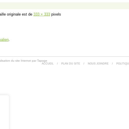
ille originale est de
333 × 333
pixels
alien
.
lisation du site Internet par Tapage
ACCUEIL
/
PLAN DU SITE
/
NOUS JOINDRE
/
POLITIQU