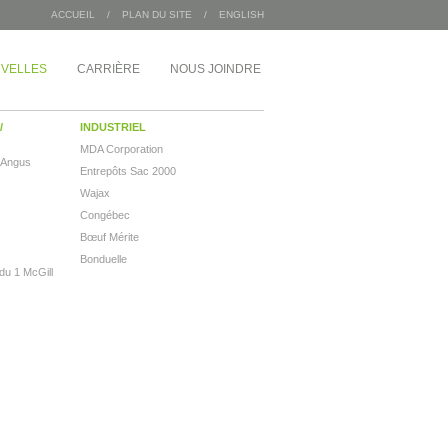
ACCUEIL
/
PLAN DU SITE
/
ENGLISH
VELLES
CARRIÈRE
NOUS JOINDRE
/
INDUSTRIEL
MDA Corporation
 Angus
Entrepôts Sac 2000
Wajax
Congébec
Bœuf Mérite
Bonduelle
 du 1 McGill