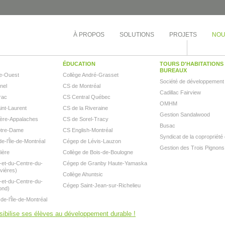
À PROPOS
SOLUTIONS
PROJETS
NOU
ÉDUCATION
TOURS D'HABITATIONS 
BUREAUX
e-Ouest
Collège André-Grasset
Société de développement
inel
CS de Montréal
Cadillac Fairview
rac
CS Central Québec
OMHM
nt-Laurent
CS de la Riveraine
Gestion Sandalwood
ère-Appalaches
CS de Sorel-Tracy
Busac
otre-Dame
CS English-Montréal
Syndicat de la copropriété
e-l’Île-de-Montréal
Cégep de Lévis-Lauzon
Gestion des Trois Pignons
ière
Collège de Bois-de-Boulogne
et-du-Centre-du-
Cégep de Granby Haute-Yamaska
vières)
Collège Ahuntsic
et-du-Centre-du-
Cégep Saint-Jean-sur-Richelieu
ond)
e-l’Île-de-Montréal
ibilise ses élèves au développement durable !