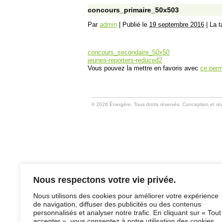
concours_primaire_50x503
Par
admin
|
Publié le
19 septembre 2016
|
La ta
concours_secondaire_50x50
jeunes-reporters-reduced2
Vous pouvez la mettre en favoris avec
ce perm
© 2026 Énergère. Tous droits réservés. Conception et réa
Nous respectons votre vie privée.
Nous utilisons des cookies pour améliorer votre expérience
de navigation, diffuser des publicités ou des contenus
personnalisés et analyser notre trafic. En cliquant sur « Tout
accepter », vous consentez à notre utilisation des cookies.