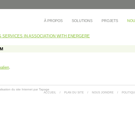
À PROPOS
SOLUTIONS
PROJETS
NOU
 SERVICES IN ASSOCIATION WITH ENERGERE
ÉDUCATION
TOURS D'HABITATIONS 
BUREAUX
e-Ouest
Collège André-Grasset
QM
Société de développement
inel
CS de Montréal
Cadillac Fairview
rac
CS Central Québec
OMHM
nt-Laurent
CS de la Riveraine
alien
.
Gestion Sandalwood
ère-Appalaches
CS de Sorel-Tracy
Busac
otre-Dame
CS English-Montréal
Syndicat de la copropriété
e-l’Île-de-Montréal
Cégep de Lévis-Lauzon
Gestion des Trois Pignons
lisation du site Internet par Tapage
ière
Collège de Bois-de-Boulogne
ACCUEIL
/
PLAN DU SITE
/
NOUS JOINDRE
/
POLITIQU
et-du-Centre-du-
Cégep de Granby Haute-Yamaska
vières)
Collège Ahuntsic
et-du-Centre-du-
Cégep Saint-Jean-sur-Richelieu
ond)
e-l’Île-de-Montréal