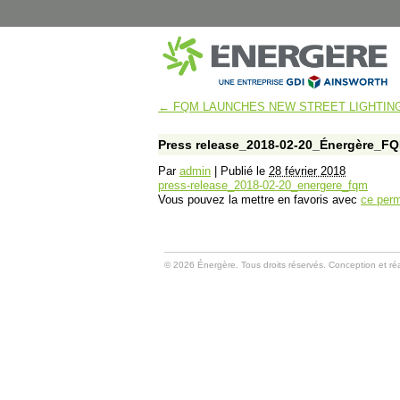
←
FQM LAUNCHES NEW STREET LIGHTING
MUNICIPAL
SANTÉ
Montréal – Éclairage de rue
CISSS Montérégi
Press release_2018-02-20_Énergère_F
Dorval – Éclairage de rue
Institut Philippe-P
Par
admin
|
Publié le
28 février 2018
Dorval – Bâtiments
Hôpital Marie-Cla
press-release_2018-02-20_energere_fqm
Disraeli – Éclairage de rue
CISSS du Bas-Sai
Vous pouvez la mettre en favoris avec
ce perm
Mont-Joli – Éclairage de rue
CISSS de Chaudi
B-Chatham – Éclairage de rue
CHUM Hôpital N
Shawinigan – Éclairage de rue
CIUSSS de l’Est-d
© 2026 Énergère. Tous droits réservés. Conception et réa
Blainville – Éclairage de rue
CISSS de Lanaud
Blainville – Bâtiments
CIUSSS Mauricie-
Québec (Trois-Ri
Montréal – Chalets de Parcs
CIUSSS Mauricie-
Complexes Sportifs Terrebonne
Québec (Drumm
Arénas et centres sportifs
CIUSSS du Nord-d