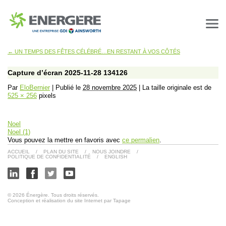
←
UN TEMPS DES FÊTES CÉLÉBRÉ…EN RESTANT À VOS CÔTÉS
Capture d’écran 2025-11-28 134126
Par
EloBernier
|
Publié le
28 novembre 2025
|
La taille originale est de
525 × 256
pixels
Noel
Noel (1)
Vous pouvez la mettre en favoris avec
ce permalien
.
ACCUEIL
/
PLAN DU SITE
/
NOUS JOINDRE
/
POLITIQUE DE CONFIDENTIALITÉ
/
ENGLISH
© 2026 Énergère. Tous droits réservés.
Conception et réalisation du site Internet par Tapage