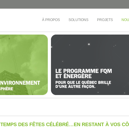
À PROPOS
SOLUTIONS
PROJETS
NOU
ÉDUCATION
TOURS D'HABITATIONS 
BUREAUX
e-Ouest
Collège André-Grasset
Société de développement
inel
CS de Montréal
Cadillac Fairview
rac
CS Central Québec
OMHM
nt-Laurent
CS de la Riveraine
Gestion Sandalwood
ère-Appalaches
CS de Sorel-Tracy
Busac
otre-Dame
CS English-Montréal
Syndicat de la copropriété
e-l’Île-de-Montréal
Cégep de Lévis-Lauzon
Gestion des Trois Pignons
ière
Collège de Bois-de-Boulogne
et-du-Centre-du-
Cégep de Granby Haute-Yamaska
vières)
Collège Ahuntsic
et-du-Centre-du-
Cégep Saint-Jean-sur-Richelieu
ond)
e-l’Île-de-Montréal
 TEMPS DES FÊTES CÉLÉBRÉ…EN RESTANT À VOS C