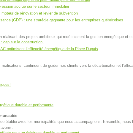
pression accrue sur le secteur immobilier
: moteur de rénovation et levier de subvention
sance (GDP) : une stratégie gagnante pour les entreprises québécoises
réalisant des projets ambitieux qui redéfinissent la gestion énergétique et co
: cap sur la construction!
AC optimisent l’efficacité énergétique de la Place Dupuis
éalisations, continuent de guider nos clients vers la décarbonation et l’effica
miques!
rgétique durable et performante
ommunautés
ance établie avec les municipalités que nous accompagnons. Ensemble, nous 
avenir :
fforts pour un éclairage durable et performant