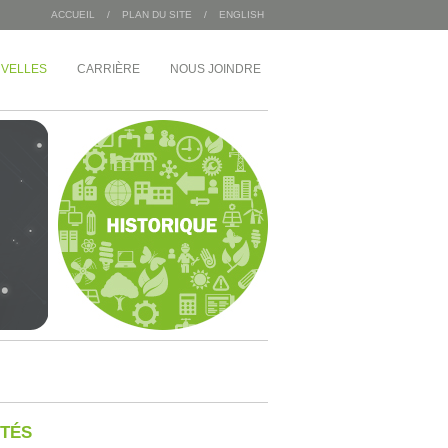
ACCUEIL
/
PLAN DU SITE
/
ENGLISH
VELLES
CARRIÈRE
NOUS JOINDRE
/
INDUSTRIEL
MDA Corporation
 Angus
Entrepôts Sac 2000
Wajax
Congébec
Bœuf Mérite
Bonduelle
 du 1 McGill
ÔTÉS