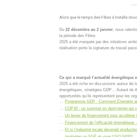
Alors que le temps des Fêtes s’installe do
Du
22 décembre au 2 janvier
, nous ralent
la période des Fêtes.
2025 a été marquée par des initiatives ambi
réalisation porte la signature du travail pa
Ce qui a marqué l’actualité énergétique e
2025 a été riche en discussions autour de
énergétiques, stratégies GDP… Autant de th
opportunités qu’ils représentent pour les org
Programme GDP : Comment Énergère aide l
COP30 : un sommet en demi-teinte qui rap
Un levier de financement pour accélérer
Financement de l’efficacité énergétique 
Et si l’industrie locale devenait productri
Implanter un SGÉ et viser l’ISO 50001 :