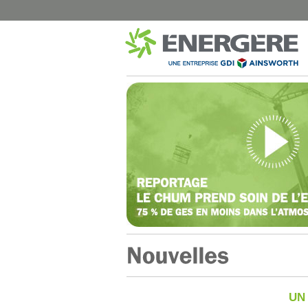
MUNICIPAL
SANTÉ
Montréal – Éclairage de rue
CISSS Montérégi
Dorval – Éclairage de rue
Institut Philippe-P
Dorval – Bâtiments
Hôpital Marie-Cla
Disraeli – Éclairage de rue
CISSS du Bas-Sai
Mont-Joli – Éclairage de rue
CISSS de Chaudi
B-Chatham – Éclairage de rue
CHUM Hôpital N
Shawinigan – Éclairage de rue
CIUSSS de l’Est-d
Blainville – Éclairage de rue
CISSS de Lanaud
Blainville – Bâtiments
CIUSSS Mauricie-
Québec (Trois-Ri
Montréal – Chalets de Parcs
CIUSSS Mauricie-
Complexes Sportifs Terrebonne
Québec (Drumm
Arénas et centres sportifs
CIUSSS du Nord-d
UN