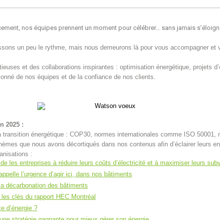
ucement, nos équipes prennent un moment pour célébrer… sans jamais s’éloign
issons un peu le rythme, mais nous demeurons là pour vous accompagner et vei
tieuses et des collaborations inspirantes : optimisation énergétique, projets
ssionné de nos équipes et de la confiance de nos clients.
n 2025 :
 la transition énergétique : COP30, normes internationales comme ISO 50001
èmes que nous avons décortiqués dans nos contenus afin d’éclairer leurs enje
anisations :
es entreprises à réduire leurs coûts d’électricité et à maximiser leurs sub
pelle l’urgence d’agir ici, dans nos bâtiments
 la décarbonation des bâtiments
: les clés du rapport HEC Montréal
ce d’énergie ?
 une stratégie gagnante pour mieux gérer son énergie