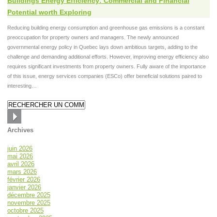
Buildings Energy Efficiency: Commercial and Financial
Potential worth Exploring
Reducing building energy consumption and greenhouse gas emissions is a constant
preoccupation for property owners and managers. The newly announced
governmental energy policy in Quebec lays down ambitious targets, adding to the
challenge and demanding additional efforts. However, improving energy efficiency also
requires significant investments from property owners. Fully aware of the importance
of this issue, energy services companies (ESCo) offer beneficial solutions paired to
interesting…
Archives
juin 2026
mai 2026
avril 2026
mars 2026
février 2026
janvier 2026
décembre 2025
novembre 2025
octobre 2025