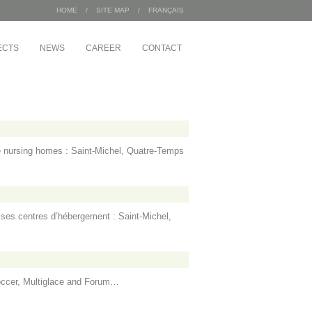
HOME
/
SITE MAP
/
FRANÇAIS
ECTS
NEWS
CAREER
CONTACT
AL BULDINGS /
INDUSTRIAL
Sac 2000
pement Angus
Wajax
Congébec
 Housing Office
e nursing homes : Saint-Michel, Quatre-Temps
Bœuf Mérite
Bonduelle
ement
ate of 1 McGill
ignons
 ses centres d’hébergement : Saint-Michel,
 Soccer, Multiglace and Forum…