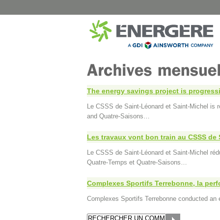
CITY
HEALTH
B-Chatham – Public Street Lighting
CISSS de 
Shawinigan – Public Street Lighting
CHUM Hôpi
The energy savings project is progress
Blainville – Public Street Lighting
CIUSSS de l
Le CSSS de Saint-Léonard et Saint-Michel is 
Blainville – Buildings
CISSS de 
and Quatre-Saisons…
Montreal – Park Chalets
CIUSSS Mau
Québec (Tr
Complexes Sportifs Terrebonne
CIUSSS Mau
Les travaux vont bon train au CSSS de 
Municipal buildings and locations in
Québec (
Quebec
Le CSSS de Saint-Léonard et Saint-Michel rédu
CIUSSS du 
Quatre-Temps et Quatre-Saisons…
Complexes Sportifs Terrebonne, la perf
Complexes Sportifs Terrebonne conducted an ene