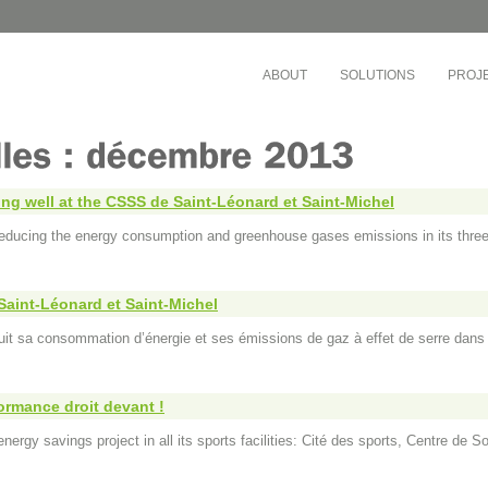
ABOUT
SOLUTIONS
PROJ
EDUCATION
MULTI-RESIDENTI
OFFICES
Chaudière-Appalaches
Montreal School Board
Société de dévelop
tal Notre-Dame
The Riveraine School Board
ing well at the CSSS de Saint-Léonard et Saint-Michel
Cadillac Fairview
’Est-de-l’Île-de-Montréal
English Montreal School Board
Montreal Community
reducing the energy consumption and greenhouse gases emissions in its thre
Lanaudière
Cégep de Lévis-Lauzon
Busac
ricie-et-du-Centre-du-
Collège de Bois-de-Boulogne
Sandalwood Manag
ois-Rivières)
Cégep de Granby Haute-Yamaska
Co-ownership Syndic
ricie-et-du-Centre-du-
Saint-Léonard et Saint-Michel
Collège Ahuntsic
Drummond)
Gestion des Trois P
Cégep Saint-Jean-sur-Richelieu
it sa consommation d’énergie et ses émissions de gaz à effet de serre dans
Nord-de-l’Île-de-Montréal
Gestion des eaux
Teams
ormance droit devant !
rgy savings project in all its sports facilities: Cité des sports, Centre de