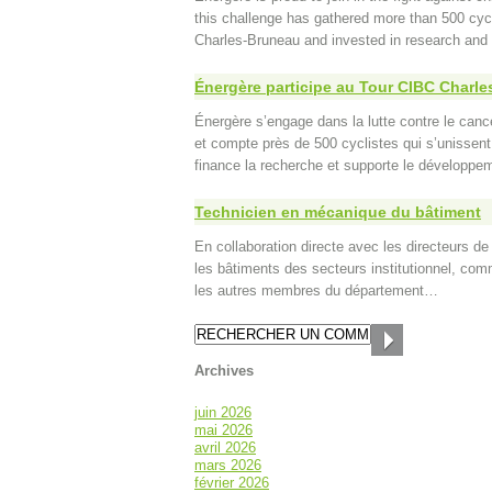
this challenge has gathered more than 500 cycli
Charles-Bruneau and invested in research and 
Énergère participe au Tour CIBC Charl
Énergère s’engage dans la lutte contre le canc
et compte près de 500 cyclistes qui s’unissent
finance la recherche et supporte le développem
Technicien en mécanique du bâtiment
En collaboration directe avec les directeurs de
les bâtiments des secteurs institutionnel, comm
les autres membres du département…
Archives
juin 2026
mai 2026
avril 2026
mars 2026
février 2026