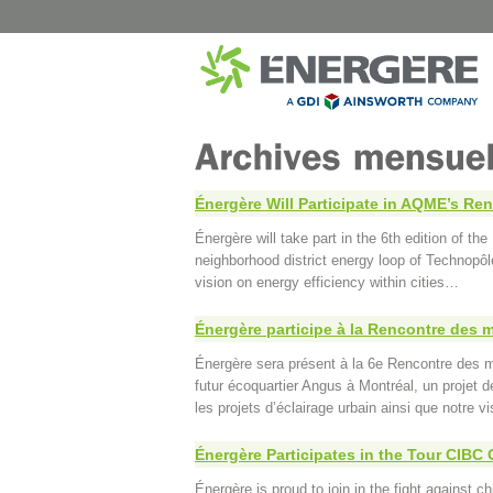
CITY
HEALTH
B-Chatham – Public Street Lighting
CISSS de 
Shawinigan – Public Street Lighting
CHUM Hôpi
Énergère Will Participate in AQME’s Ren
Blainville – Public Street Lighting
CIUSSS de l
Énergère will take part in the 6th edition of 
Blainville – Buildings
CISSS de 
neighborhood district energy loop of Technopôl
Montreal – Park Chalets
CIUSSS Mau
Québec (Tr
vision on energy efficiency within cities…
Complexes Sportifs Terrebonne
CIUSSS Mau
Municipal buildings and locations in
Québec (
Quebec
Énergère participe à la Rencontre des 
CIUSSS du 
Énergère sera présent à la 6e Rencontre des mu
futur écoquartier Angus à Montréal, un projet 
les projets d’éclairage urbain ainsi que notre v
Énergère Participates in the Tour CIBC
Énergère is proud to join in the fight against 