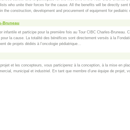
sts who unite their forces for the cause. All the benefits will be directly sen
in the construction, development and procurement of equipment for pediatric
es-Bruneau
er infantile et participe pour la première fois au Tour CIBC Charles-Bruneau. 
 pour la cause. La totalité des bénéfices sont directement versés à la Fonda
ent de projets dédiés à l’oncologie pédiatrique…
 projet et les concepteurs, vous participerez à la conception, à la mise en pl
ercial, municipal et industriel. En tant que membre d’une équipe de projet, vou