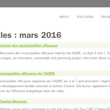
ABOUT
SOLUTIONS
PROJ
EDUCATION
MULTI-RESIDENTI
OFFICES
Chaudière-Appalaches
Montreal School Board
Société de dévelop
tal Notre-Dame
The Riveraine School Board
contre des municipalités efficaces
Cadillac Fairview
’Est-de-l’Île-de-Montréal
English Montreal School Board
Montreal Community
the Rencontre des municipalités efficaces held by the AQME, on April 6 and 7,
Lanaudière
Cégep de Lévis-Lauzon
Busac
e Angus, an innovative, sustainable and promising project. Also learn about ou
ricie-et-du-Centre-du-
Collège de Bois-de-Boulogne
Sandalwood Manag
ois-Rivières)
Cégep de Granby Haute-Yamaska
Co-ownership Syndic
ricie-et-du-Centre-du-
Collège Ahuntsic
Drummond)
Gestion des Trois P
municipalités efficaces de l’AQME
Cégep Saint-Jean-sur-Richelieu
Nord-de-l’Île-de-Montréal
Gestion des eaux
nicipalités efficaces organisée par l’AQME les 6 et 7 avril prochains ! Appr
Teams
de développement durable innovant et porteur d’avenir. Découvrez également l
ision de l’efficacité énergétique dans les villes…
 Charles-Bruneau
childhood cancer and to participate for the first time in the Tour CIBC Charle