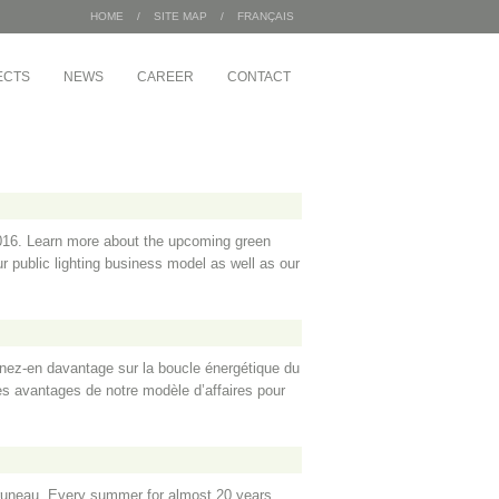
HOME
/
SITE MAP
/
FRANÇAIS
ECTS
NEWS
CAREER
CONTACT
AL BULDINGS /
INDUSTRIAL
Sac 2000
pement Angus
Wajax
Congébec
 Housing Office
 2016. Learn more about the upcoming green
Bœuf Mérite
r public lighting business model as well as our
Bonduelle
ement
ate of 1 McGill
ignons
enez-en davantage sur la boucle énergétique du
es avantages de notre modèle d’affaires pour
s-Bruneau. Every summer for almost 20 years,