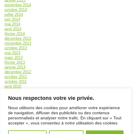
janvier 2015
novembre 2014
octobre 2014
juillet 2014
juin 2014
mai 2014
avril 2014
février 2014
décembre 2013
novembre 2013
octobre 2013
mai 2013
mars 2013
février 2013
janvier 2013
décembre 2012
octobre 2012
octobre 2011
avril 2010
mars 2010
Méta
Nous respectons votre vie privée.
Nous utilisons des cookies pour améliorer votre expérience
Connexion
de navigation, diffuser des publicités ou des contenus
ACCUEIL
/
PLAN DU SITE
/
NOUS JOINDRE
/
personnalisés et analyser notre trafic. En cliquant sur « Tout
POLITIQUE DE CONFIDENTIALITÉ
/
ENGLISH
accepter », vous consentez à notre utilisation des cookies.