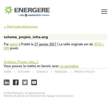
←
Real estate infrastructure
schema_projets_infra-ang
Par
admin
|
Publié le
27 janvier 2017
|
La taille originale est de
3075 ×
609
pixels
Schéma_Projets infra_2
Vous pouvez la mettre en favoris avec
ce permalien
.
HOME
/
SITE MAP
/
CONTACT
/
FRANÇAIS
/
PRIVACY POLICY
© 2026 Énergère. All rights reserved.
Website designed and developed by Tapage Communication