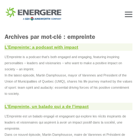
L’Empreinte: a podcast with impact
L’Empreinte is a podcast that’s both engaged and engaging, featuring inspiring
personalities – leaders and visionaries – who want to make a positive impact on
society – an imprint.
In the latest episode, Martin Damphousse, mayor of Varennes and President of the
Union of Municipalities of Quebec (UMQ), shares his life journey marked by the values
of sport: team spirit and audacity: essential driving forces of his positive commitment
to society.
L’Empreinte, un balado qui a de l’impact
L’Empreinte est un balado engagé et engageant qui explore les récits inspirants de
leaders et visionnaires qui aspirent à avoir un impact positif dans la société, une
empreinte.
Dans ce nouvel épisode, Martin Damphousse, maire de Varennes et Président de